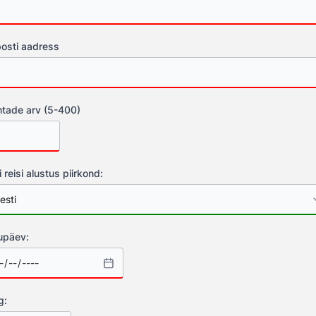
osti aadress
tade arv (5-400)
i reisi alustus piirkond:
upäev:
g: