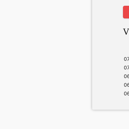
V
07
07
06
06
06