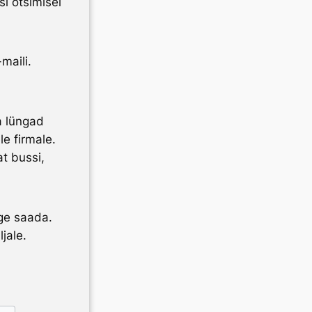
i otsimisel
maili.
ma lüngad
e firmale.
at bussi,
age saada.
jale.