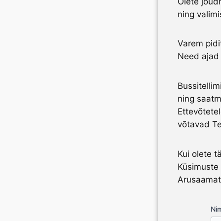
Olete jõudn
ning valimi
Varem pidi
Need ajad
Bussitellim
ning saatm
Ettevõtetel
võtavad Te
Kui olete t
Küsimuste t
Arusaamat
Nim