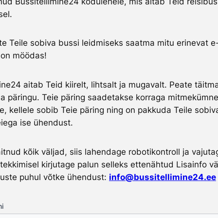
ud Bussitellimine24 kodulehele, mis aitab Teid reisibuss
sel.
te Teile sobiva bussi leidmiseks saatma mitu erinevat e-
 on möödas!
ine24 aitab Teid kiirelt, lihtsalt ja mugavalt. Peate täit
a päringu. Teie päring saadetakse korraga mitmekümnel
e, kellele sobib Teie päring ning on pakkuda Teile sobiv
iega ise ühendust.
äitnud kõik väljad, siis lahendage robotikontroll ja vajut
ekkimisel kirjutage palun selleks ettenähtud Lisainfo väl
uste puhul võtke ühendust:
info@bussitellimine24.ee
i