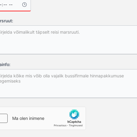
sruut:
ainfo: