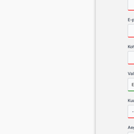
E-p
Koh
Val
Ku
Ae