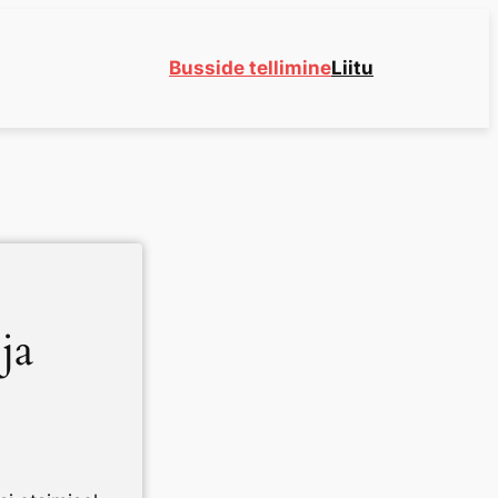
Busside tellimine
Liitu
ja