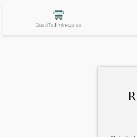
Liigu
sisu
juurde
R